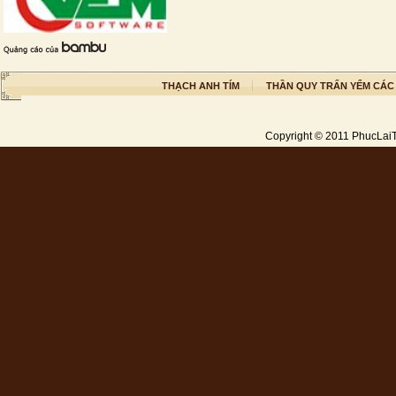
THẠCH ANH TÍM
THẦN QUY TRẤN YỂM CÁC
Copyright © 2011
PhucLai