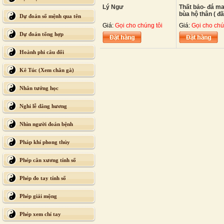
Lý Ngư
Thất bảo- đá m
bùa hộ thân ( đã 
Dự đoán số mệnh qua tên
Giá:
Gọi cho chúng tôi
Giá:
Gọi cho chú
Dự đoán tổng hợp
Hoành phi câu đối
Kê Túc (Xem chân gà)
Nhân tướng học
Nghi lễ dâng hương
Nhìn người đoán bệnh
Pháp khí phong thủy
Phép cân xương tính số
Phép đo tay tính số
Phép giải mộng
Phép xem chỉ tay