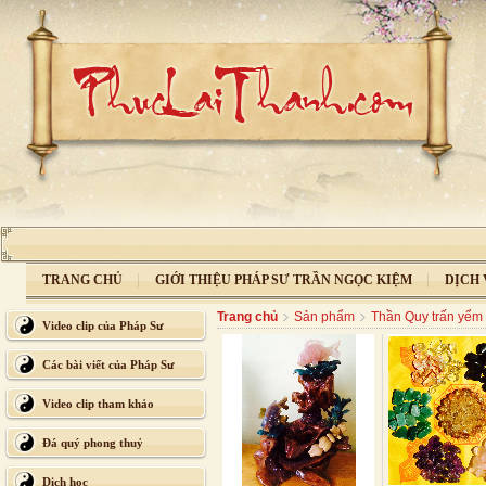
TRANG CHỦ
GIỚI THIỆU PHÁP SƯ TRẦN NGỌC KIỆM
DỊCH 
Trang chủ
Sản phẩm
Thần Quy trấn yểm 
Video clip của Pháp Sư
Các bài viết của Pháp Sư
Video clip tham khảo
Đá quý phong thuỷ
Dịch học