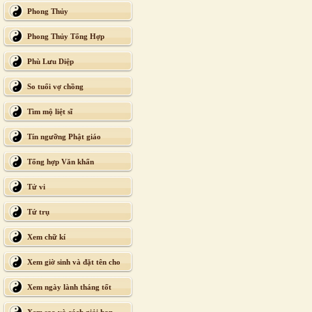
Phong Thủy
Phong Thủy Tổng Hợp
Phù Lưu Diệp
So tuổi vợ chồng
Tìm mộ liệt sĩ
Tín ngưỡng Phật giáo
Tổng hợp Văn khấn
Tử vi
Tứ trụ
Xem chữ kí
Xem giờ sinh và đặt tên cho
con
Xem ngày lành tháng tốt