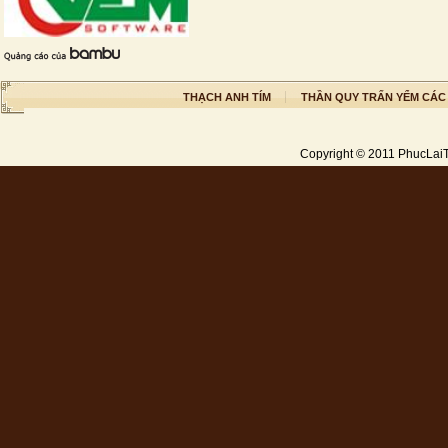
THẠCH ANH TÍM
THẦN QUY TRẤN YỂM CÁC
Copyright © 2011
PhucLai