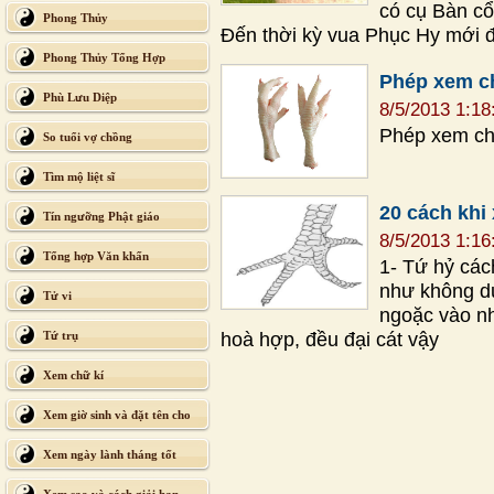
có cụ Bàn cổ
Phong Thủy
Đến thời kỳ vua Phục Hy mới đ
Phong Thủy Tổng Hợp
Phép xem ch
Phù Lưu Diệp
8/5/2013 1:1
Phép xem châ
So tuổi vợ chồng
Tìm mộ liệt sĩ
20 cách khi
Tín ngưỡng Phật giáo
8/5/2013 1:1
Tổng hợp Văn khấn
1- Tứ hỷ các
như không dự
Tử vi
ngoặc vào nh
hoà hợp, đều đại cát vậy
Tứ trụ
Xem chữ kí
Xem giờ sinh và đặt tên cho
con
Xem ngày lành tháng tốt