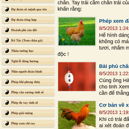
chân. Tay trái cầm chân trái c
khấn rằng:
Dự đoán số mệnh qua tên
Dự đoán tổng hợp
Phép xem đ
8/5/2013 1:2
Hoành phi câu đối
Hể hình dán
không có máu
Kê Túc (Xem chân gà)
tươi, nhắm m
Nhân tướng học
độc !
Nghi lễ dâng hương
Bài phú ch
Nhìn người đoán bệnh
8/5/2013 1:2
Cúng ông Hàn
Pháp khí phong thủy
cho tinh Xem
cần để thẳn
Phép cân xương tính số
Phép đo tay tính số
Cơ bản về 
8/5/2013 1:1
Phép giải mộng
Khi có trái 
Phép xem chỉ tay
ai xét đoán đ