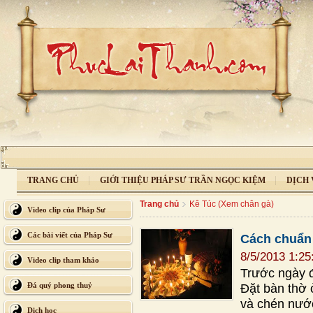
TRANG CHỦ
GIỚI THIỆU PHÁP SƯ TRẦN NGỌC KIỆM
DỊCH 
Trang chủ
Kê Túc (Xem chân gà)
Video clip của Pháp Sư
Các bài viết của Pháp Sư
Cách chuẩn 
8/5/2013 1:2
Video clip tham khảo
Trước ngày đ
Đá quý phong thuỷ
Đặt bàn thờ 
và chén nước
Dịch học