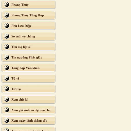
Phong Thủy
Phong Thủy Tổng Hợp
Phù Lưu Diệp
So tuổi vợ chồng
Tìm mộ liệt sĩ
Tín ngưỡng Phật giáo
Tổng hợp Văn khấn
Tử vi
Tứ trụ
Xem chữ kí
Xem giờ sinh và đặt tên cho
con
Xem ngày lành tháng tốt