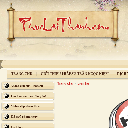
TRANG CHỦ
GIỚI THIỆU PHÁP SƯ TRẦN NGỌC KIỆM
DỊCH 
Trang chủ
Liên hệ
Video clip của Pháp Sư
Các bài viết của Pháp Sư
Video clip tham khảo
Đá quý phong thuỷ
Dịch học