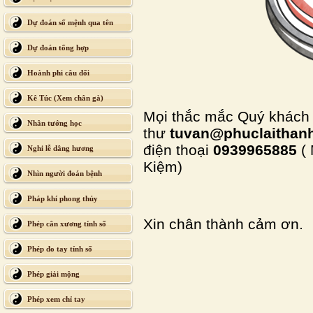
Dự đoán số mệnh qua tên
Dự đoán tổng hợp
Hoành phi câu đối
Kê Túc (Xem chân gà)
Mọi thắc mắc Quý khách 
Nhân tướng học
thư
tuvan@phuclaithan
điện thoại
0939965885
( 
Nghi lễ dâng hương
Kiệm)
Nhìn người đoán bệnh
Pháp khí phong thủy
Xin chân thành cảm ơn.
Phép cân xương tính số
Phép đo tay tính số
Phép giải mộng
Phép xem chỉ tay