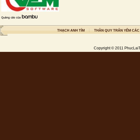
THẠCH ANH TÍM
THẦN QUY TRẤN YỂM CÁC
Copyright © 2011
PhucLai