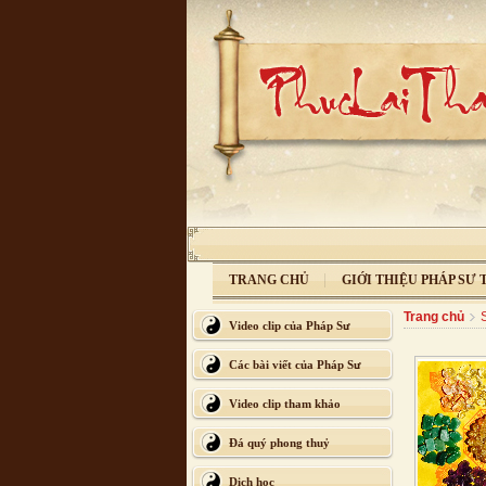
TRANG CHỦ
GIỚI THIỆU PHÁP SƯ
Trang chủ
Video clip của Pháp Sư
Các bài viết của Pháp Sư
Video clip tham khảo
Đá quý phong thuỷ
Dịch học