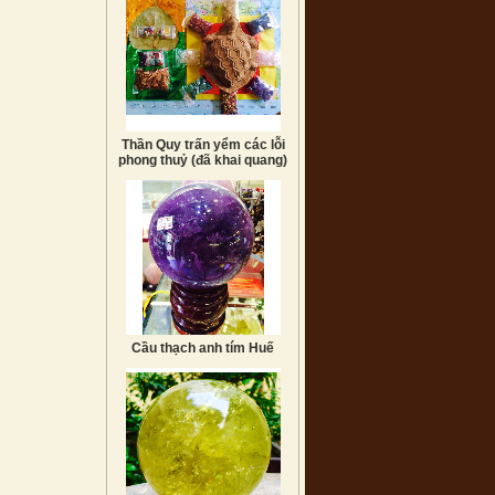
Thần Quy trấn yểm các lỗi
phong thuỷ (đã khai quang)
Cầu thạch anh tím Huế