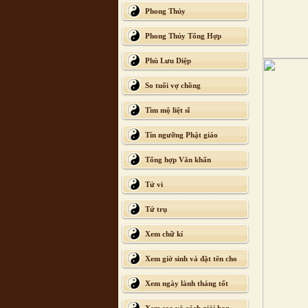
Phong Thủy
Phong Thủy Tổng Hợp
Phù Lưu Diệp
So tuổi vợ chồng
Tìm mộ liệt sĩ
Tín ngưỡng Phật giáo
Tổng hợp Văn khấn
Tử vi
Tứ trụ
Xem chữ kí
Xem giờ sinh và đặt tên cho
con
Xem ngày lành tháng tốt