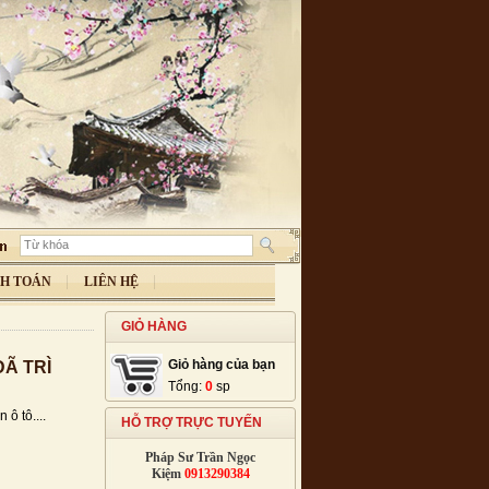
H TOÁN
LIÊN HỆ
GIỎ HÀNG
Giỏ hàng của bạn
ĐÃ TRÌ
Tổng:
0
sp
 ô tô....
HỖ TRỢ TRỰC TUYẾN
Pháp Sư Trần Ngọc
Kiệm
0913290384