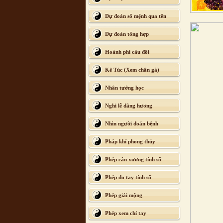
Dự đoán số mệnh qua tên
Dự đoán tổng hợp
Hoành phi câu đối
Kê Túc (Xem chân gà)
Nhân tướng học
Nghi lễ dâng hương
Nhìn người đoán bệnh
Pháp khí phong thủy
Phép cân xương tính số
Phép đo tay tính số
Phép giải mộng
Phép xem chỉ tay