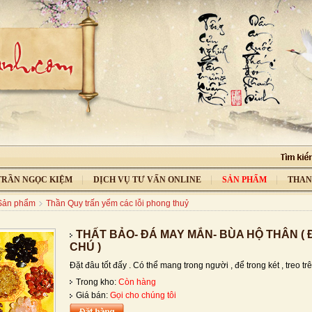
 TRẦN NGỌC KIỆM
DỊCH VỤ TƯ VẤN ONLINE
SẢN PHẨM
THAN
Sản phẩm
Thần Quy trấn yểm các lỗi phong thuỷ
THẤT BẢO- ĐÁ MAY MẮN- BÙA HỘ THÂN ( 
CHÚ )
Đặt đâu tốt đấy . Có thể mang trong người , để trong két , treo trên
Trong kho:
Còn hàng
Giá bán:
Gọi cho chúng tôi