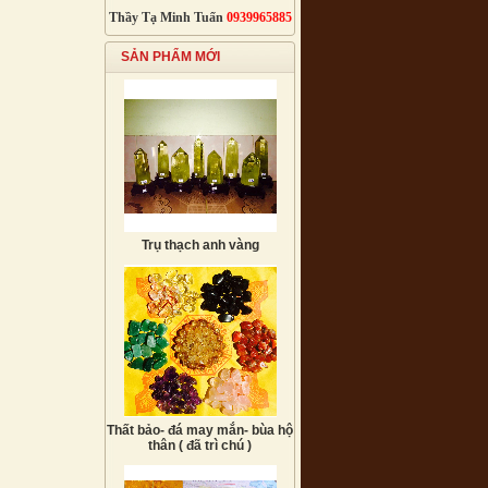
Thầy Tạ Minh Tuấn
0939965885
SẢN PHẨM MỚI
Trụ thạch anh vàng
Thất bảo- đá may mắn- bùa hộ
thân ( đã trì chú )