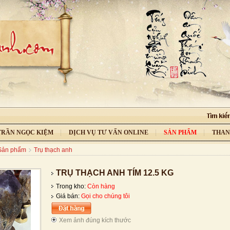
 TRẦN NGỌC KIỆM
DỊCH VỤ TƯ VẤN ONLINE
SẢN PHẨM
THAN
Sản phẩm
Trụ thạch anh
TRỤ THẠCH ANH TÍM 12.5 KG
Trong kho:
Còn hàng
Giá bán:
Gọi cho chúng tôi
Xem ảnh đúng kích thước