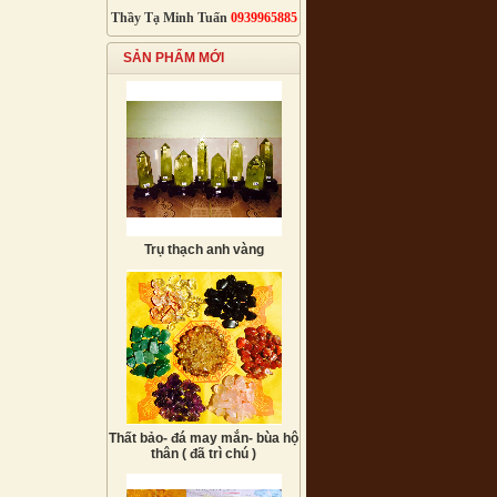
Thầy Tạ Minh Tuấn
0939965885
SẢN PHẨM MỚI
Trụ thạch anh vàng
Thất bảo- đá may mắn- bùa hộ
thân ( đã trì chú )