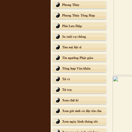
Phong Thủy
Phong Thủy Tổng Hợp
Phù Lưu Diệp
So tuổi vợ chồng
Tìm mộ liệt sĩ
Tín ngưỡng Phật giáo
Tổng hợp Văn khấn
Tử vi
Tứ trụ
Xem chữ kí
Xem giờ sinh và đặt tên cho
con
Xem ngày lành tháng tốt