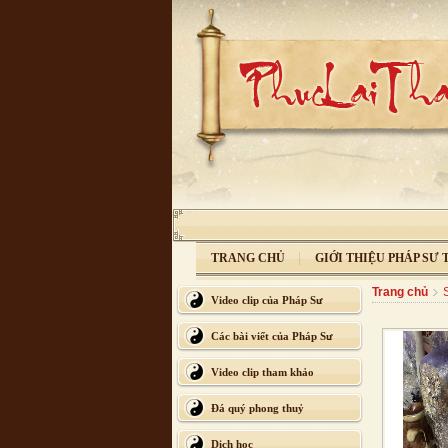
TRANG CHỦ
GIỚI THIỆU PHÁP SƯ
Trang chủ
Video clip của Pháp Sư
Các bài viết của Pháp Sư
Video clip tham khảo
Đá quý phong thuỷ
Dịch học