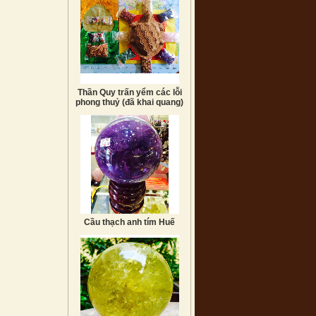
Thần Quy trấn yểm các lỗi
phong thuỷ (đã khai quang)
Cầu thạch anh tím Huế