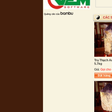
CÁC 
Trụ Thạch A
5.7kg
Giá:
Gọi cho 