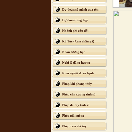
Dự đoán số mệnh qua tên
Dự đoán tổng hợp
Hoành phi câu đối
Kê Túc (Xem chân gà)
Nhân tướng học
Nghi lễ dâng hương
Nhìn người đoán bệnh
Pháp khí phong thủy
Phép cân xương tính số
Phép đo tay tính số
Phép giải mộng
Phép xem chỉ tay