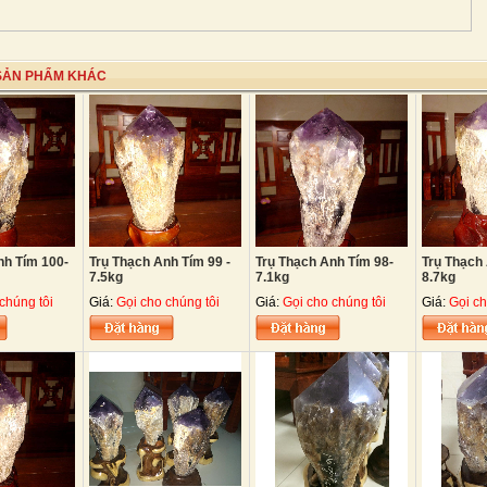
SẢN PHẨM KHÁC
nh Tím 100-
Trụ Thạch Anh Tím 99 -
Trụ Thạch Anh Tím 98-
Trụ Thạch
7.5kg
7.1kg
8.7kg
chúng tôi
Giá:
Gọi cho chúng tôi
Giá:
Gọi cho chúng tôi
Giá:
Gọi ch