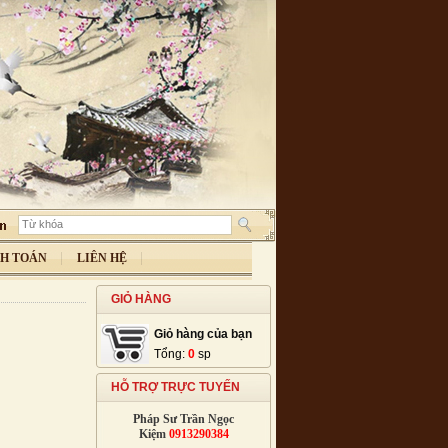
H TOÁN
LIÊN HỆ
GIỎ HÀNG
Giỏ hàng của bạn
Tổng:
0
sp
HỖ TRỢ TRỰC TUYẾN
Pháp Sư Trần Ngọc
Kiệm
0913290384